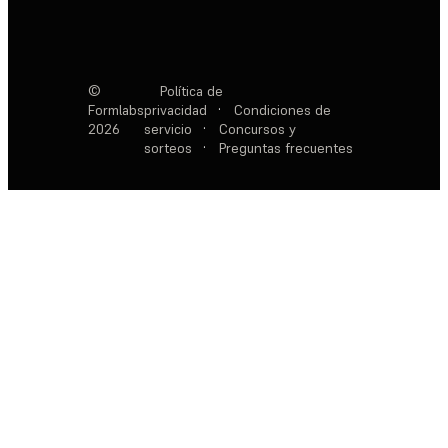
©
Política de
Formlabs
privacidad
·
Condiciones de
2026
servicio
·
Concursos y
sorteos
·
Preguntas frecuentes