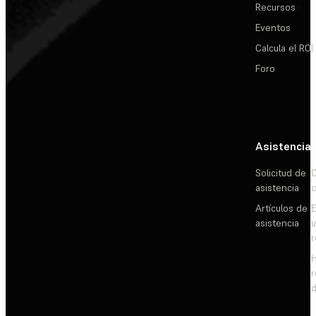
Recursos
Eventos
Calcula el ROI
Foro
Asistencia
Solicitud de
C
asistencia
c
Artículos de
E
asistencia
d