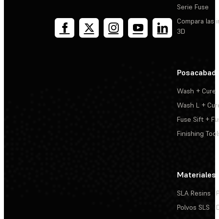
Serie Fuse
Compara las 
3D
Posacabad
Wash + Cure
Wash L + Cur
Fuse Sift + Fu
Finishing Tool
Materiales
SLA Resins
Polvos SLS