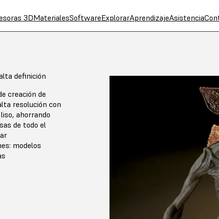
esoras 3D
Materiales
Software
Explorar
Aprendizaje
Asistencia
Con
lta definición
 de creación de
lta resolución con
 liso, ahorrando
esas de todo el
ear
nes: modelos
as