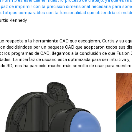
a Form 3 es esencial en nuestro proceso de trabajo, ya que es la
apaz de imprimir con la precisión dimensional necesaria para s
ototipos comparables con la funcionalidad que obtendría el molde
urtis Kennedy
que respecta a la herramienta CAD que escogieron, Curtis y su eq
on decidiéndose por un paquete CAD que aceptaron todos sus dis
 otros programas de CAD, llegamos a la conclusión de que Fusion 
dades. La interfaz de usuario está optimizada para ser intuitiva 
do 3D, nos ha parecido mucho más sencillo de usar para nuestro 