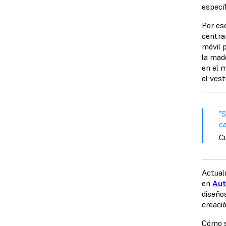
especí
Por eso
centra
móvil 
la mad
en el m
el vest
"S
ca
Cu
Actualm
en
Aut
diseño
creaci
Cómo s