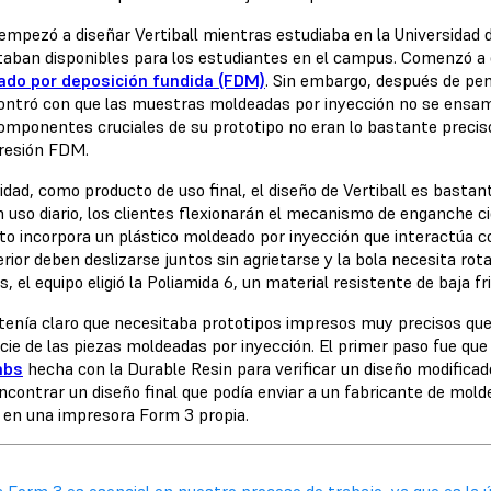
 empezó a diseñar Vertiball mientras estudiaba en la Universidad
taban disponibles para los estudiantes en el campus. Comenzó a
do por deposición fundida (FDM)
. Sin embargo, después de pens
ontró con que las muestras moldeadas por inyección no se ensa
omponentes cruciales de su prototipo no eran lo bastante preciso
resión FDM.
idad, como producto de uso final, el diseño de Vertiball es basta
n uso diario, los clientes flexionarán el mecanismo de enganche c
to incorpora un plástico moldeado por inyección que interactúa 
rior deben deslizarse juntos sin agrietarse y la bola necesita rot
, el equipo eligió la Poliamida 6, un material resistente de baja f
 tenía claro que necesitaba prototipos impresos muy precisos que 
cie de las piezas moldeadas por inyección. El primer paso fue que
abs
hecha con la Durable Resin para verificar un diseño modifica
encontrar un diseño final que podía enviar a un fabricante de mold
ió en una impresora Form 3 propia.