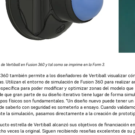
 de Vertiball en Fusion 360 y tal como se imprime en la Form 3.
 360 también permite a los diseñadores de Vertiball visualizar có
as. Utilizan el entorno de simulación de Fusion 360 para realizar 
específica para poder modificar y optimizar zonas del modelo que
e que gran parte de su diseño iterativo tiene lugar de forma simu
ipos físicos son fundamentales. "Un diseño nuevo puede tener un a
de saberlo con seguridad es someterlo a ensayo. Cuando validamos
te la simulación, pasamos directamente a la creación de prototip
ucto estrella de Vertiball alcanzó sus objetivos de financiación e
cho veces la original. Siguen recibiendo reseñas excelentes de su