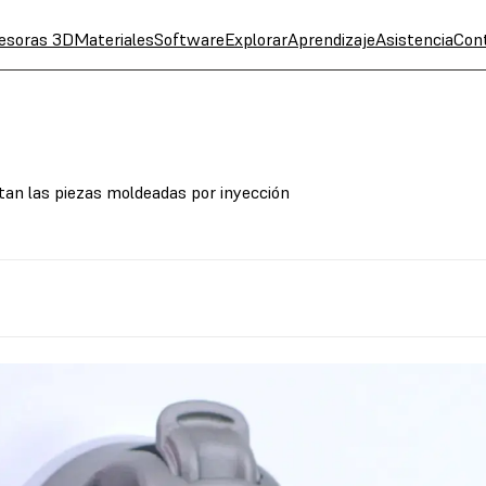
esoras 3D
Materiales
Software
Explorar
Aprendizaje
Asistencia
Con
itan las piezas moldeadas por inyección