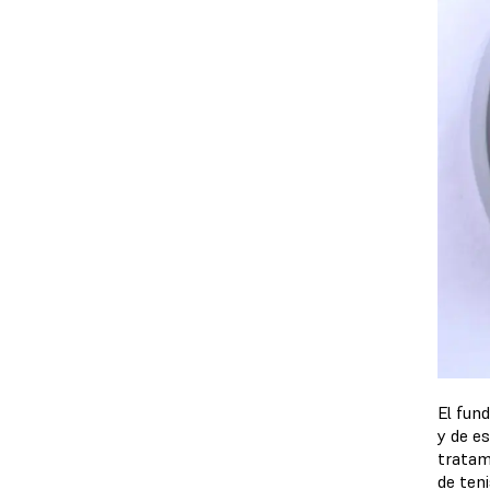
El fun
y de e
tratam
de teni