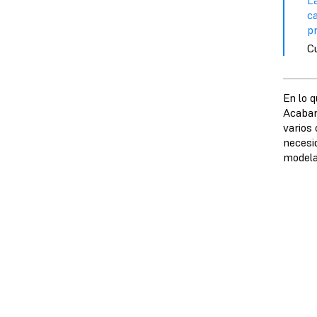
L
c
pr
C
En lo 
Acabar
varios
necesi
modela