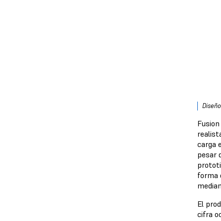
Diseño
Fusion
realist
carga 
pesar d
protot
forma 
median
El prod
cifra o