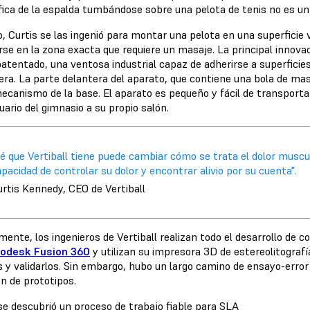
fica de la espalda tumbándose sobre una pelota de tenis no es un
, Curtis se las ingenió para montar una pelota en una superficie v
rse en la zona exacta que requiere un masaje. La principal innova
patentado, una ventosa industrial capaz de adherirse a superficie
era. La parte delantera del aparato, que contiene una bola de masa
ecanismo de la base. El aparato es pequeño y fácil de transportar
uario del gimnasio a su propio salón.
é que Vertiball tiene puede cambiar cómo se trata el dolor muscul
pacidad de controlar su dolor y encontrar alivio por su cuenta".
rtis Kennedy, CEO de Vertiball
ente, los ingenieros de Vertiball realizan todo el desarrollo de 
odesk Fusion 360
y utilizan su impresora 3D de estereolitograf
s y validarlos. Sin embargo, hubo un largo camino de ensayo-erro
ón de prototipos.
e descubrió un proceso de trabajo fiable para SLA