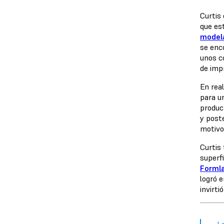
Curtis
que es
modela
se enc
unos c
de imp
En real
para u
produc
y poste
motivos
Curtis
superfi
Forml
logró 
invirt