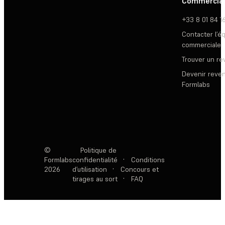
Commercia
+33 8 01 84 1
Contacter l’é
commerciale
Trouver un r
Devenir reve
Formlabs
©
Politique de
Formlabs
confidentialité
·
Conditions
2026
d’utilisation
·
Concours et
tirages au sort
·
FAQ