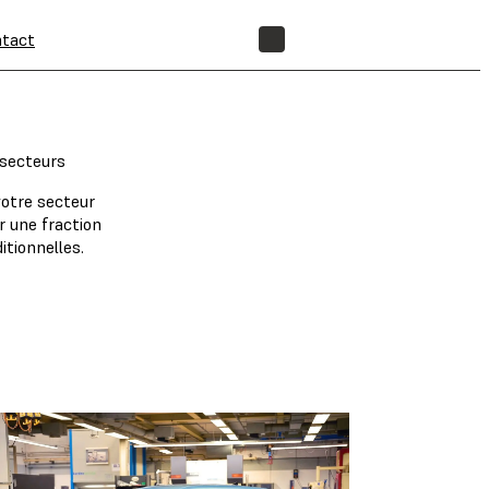
tact
BOUTIQUE
 secteurs
votre secteur
r une fraction
itionnelles.