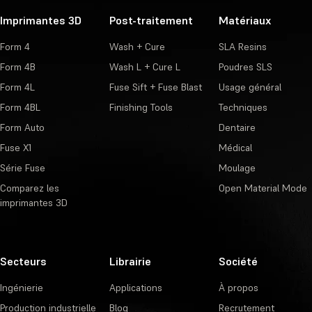
Imprimantes 3D
Post-traitement
Matériaux
Form 4
Wash + Cure
SLA Resins
Form 4B
Wash L + Cure L
Poudres SLS
Form 4L
Fuse Sift + Fuse Blast
Usage général
Form 4BL
Finishing Tools
Techniques
Form Auto
Dentaire
Fuse X1
Médical
Série Fuse
Moulage
Comparez les
Open Material Mode
imprimantes 3D
Secteurs
Librairie
Société
Ingénierie
Applications
À propos
Production industrielle
Blog
Recrutement