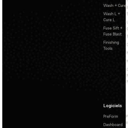
Wash + Cure
Wash L +
Cure L
Fuse Sift +
Fuse Blast
Finishing
Tools
Logiciels
PreForm
P
s
Dashboard