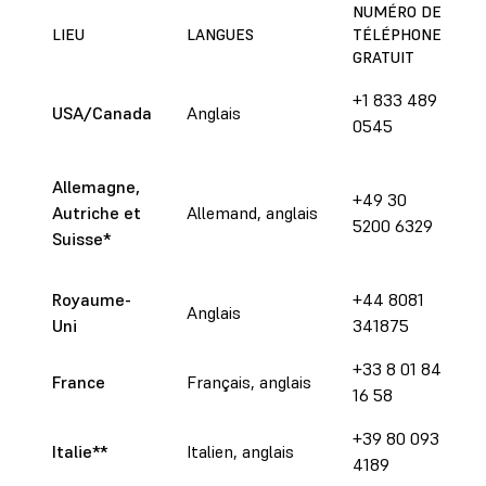
NUMÉRO DE
LIEU
LANGUES
TÉLÉPHONE
H
GRATUIT
+1 833 489
D
USA/Canada
Anglais
0545
1
Allemagne,
+49 30
D
Autriche et
Allemand, anglais
5200 6329
1
Suisse
*
Royaume-
+44 8081
D
Anglais
Uni
341875
1
+33 8 01 84
D
France
Français, anglais
16 58
1
+39 80 093
D
Italie**
Italien, anglais
4189
1