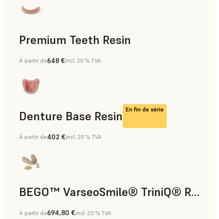
Premium Teeth Resin
648 €
À partir de
incl. 20 % TVA
Dentaire
En fin de série
Denture Base Resin
402 €
À partir de
incl. 20 % TVA
Dentaire
BEGO™ VarseoSmile® TriniQ® Resin
694,80 €
À partir de
incl. 20 % TVA
Dentaire