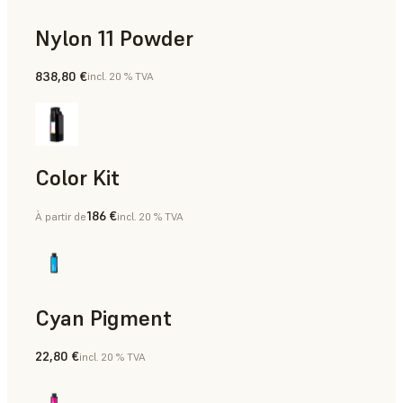
Nylon 11 Powder
838,80 €
incl. 20 % TVA
Aides à la fabrication, Outillage rapide, Pièces finales, Prot
Color Kit
186 €
À partir de
incl. 20 % TVA
Cyan Pigment
22,80 €
incl. 20 % TVA