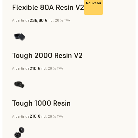
Nouveau
Flexible 80A Resin V2
238,80 €
À partir de
incl. 20 % TVA
Tough 2000 Resin V2
210 €
À partir de
incl. 20 % TVA
Aides à la fabrication, Pièces finales, Prototypage rapide
Tough 1000 Resin
210 €
À partir de
incl. 20 % TVA
Aides à la fabrication, Pièces finales, Prototypage rapide