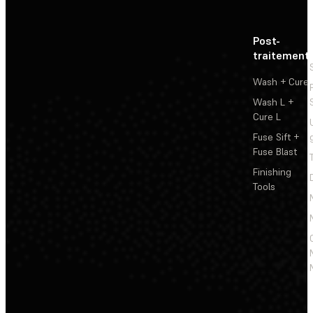
Post-
traitement
Wash + Cure
Wash L +
Cure L
Fuse Sift +
Fuse Blast
Finishing
Tools