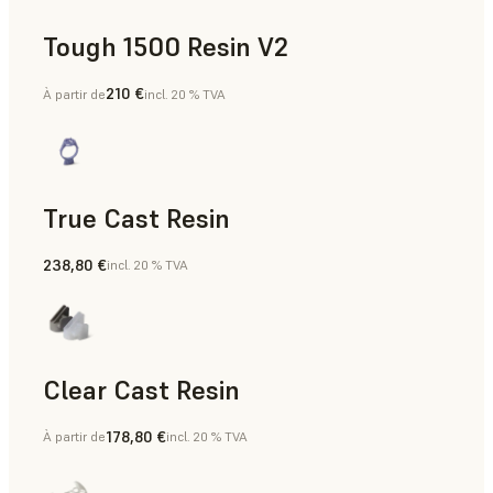
Tough 1500 Resin V2
210 €
À partir de
incl. 20 % TVA
Aides à la fabrication, Pièces finales, Prototypage rapide
True Cast Resin
238,80 €
incl. 20 % TVA
Outillage rapide
Clear Cast Resin
178,80 €
À partir de
incl. 20 % TVA
Modèles et accessoires, Outillage rapide, Pièces finales, Pr