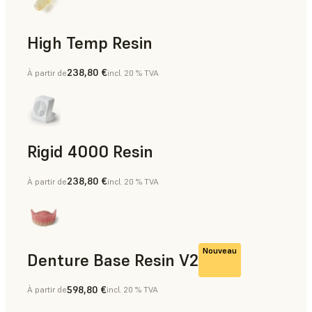
High Temp Resin
238,80 €
À partir de
incl. 20 % TVA
Outillage rapide, Pièces finales, Prototypage rapide
Rigid 4000 Resin
238,80 €
À partir de
incl. 20 % TVA
Pièces finales, Prototypage rapide
Nouveau
Denture Base Resin V2
598,80 €
À partir de
incl. 20 % TVA
Dentaire