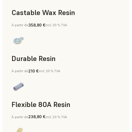
Castable Wax Resin
358,80 €
À partir de
incl. 20 % TVA
Outillage rapide, Moulage à la cire perdue, Moules pour les
Durable Resin
210 €
À partir de
incl. 20 % TVA
Aides à la fabrication, Prototypage rapide
Flexible 80A Resin
238,80 €
À partir de
incl. 20 % TVA
Prototypage rapide