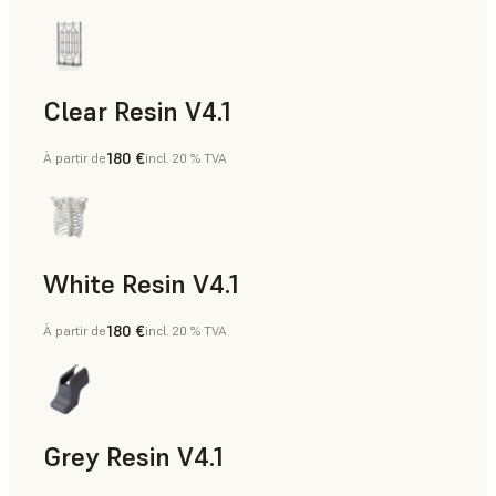
Clear Resin V4.1
180 €
À partir de
incl. 20 % TVA
Modèles et accessoires, Prototypage rapide
White Resin V4.1
180 €
À partir de
incl. 20 % TVA
Prototypage rapide, Dentaire
Grey Resin V4.1