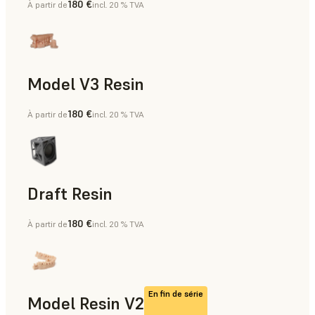
180 €
À partir de
incl. 20 % TVA
Modèles et accessoires, Aides à la fabrication, Prototypage
Model V3 Resin
180 €
À partir de
incl. 20 % TVA
Dentaire
Draft Resin
180 €
À partir de
incl. 20 % TVA
Prototypage rapide, Dentaire
En fin de série
Model Resin V2