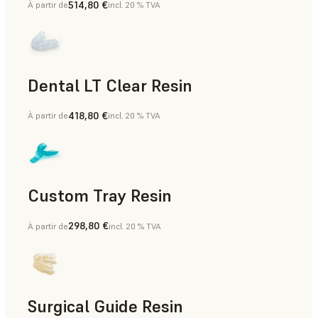
514,80 €
À partir de
incl. 20 % TVA
Dentaire
Dental LT Clear Resin
418,80 €
À partir de
incl. 20 % TVA
Dentaire
Custom Tray Resin
298,80 €
À partir de
incl. 20 % TVA
Dentaire
Surgical Guide Resin