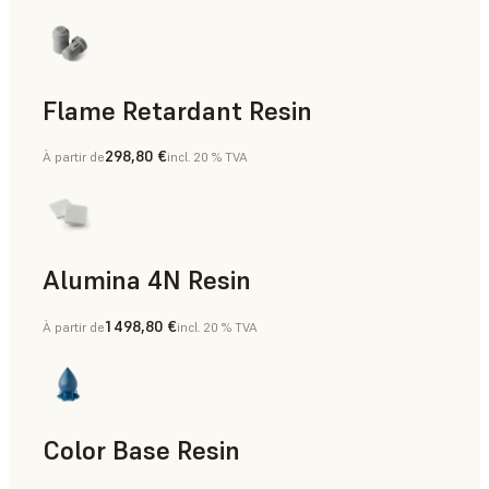
Flame Retardant Resin
298,80 €
À partir de
incl. 20 % TVA
Pièces finales, Prototypage rapide
Alumina 4N Resin
1 498,80 €
À partir de
incl. 20 % TVA
Aides à la fabrication, Outillage rapide, Pièces finales, Prot
Color Base Resin