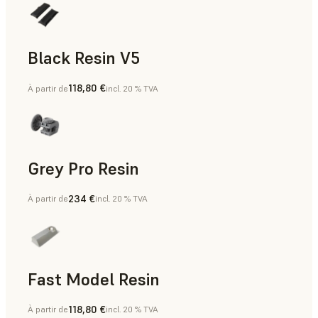
Black Resin V5
118,80 €
À partir de
incl. 20 % TVA
Modèles et accessoires, Prototypage rapide
Grey Pro Resin
234 €
À partir de
incl. 20 % TVA
Outillage rapide, Prototypage rapide
Fast Model Resin
118,80 €
À partir de
incl. 20 % TVA