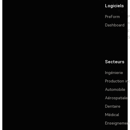
Logiciels
PreForm
P
s
Dashboard
F
S
Secteurs
Ingénierie
Production ind
Automobile
Aérospatiale
Dentaire
Médical
Enseignemen