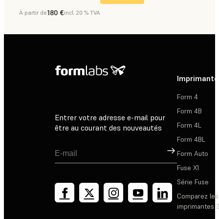
180 €
À partir de
incl. 20 % TVA
Dentaire
Imprimante
Form 4
Form 4B
Entrer votre adresse e-mail pour
Form 4L
être au courant des nouveautés
Form 4BL
Inscription
Form Auto
Fuse X1
Série Fuse
Comparez les
imprimantes 