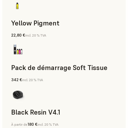
Yellow Pigment
22,80 €
incl. 20 % TVA
Pack de démarrage Soft Tissue
342 €
incl. 20 % TVA
Black Resin V4.1
180 €
À partir de
incl. 20 % TVA
Modèles et accessoires, Prototypage rapide