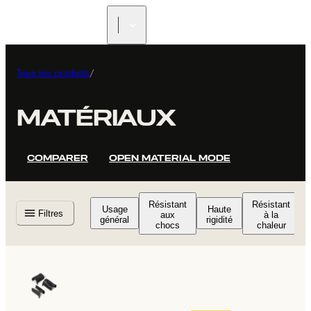
Tous les produits
/
MATÉRIAUX
COMPARER
OPEN MATERIAL MODE
Résistant
Résistant
Usage
Haute
Filtres
aux
à la
général
rigidité
chocs
chaleur