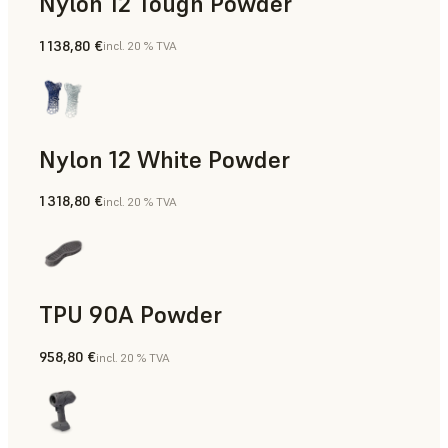
Nylon 12 Tough Powder
1 138,80 €
incl. 20 % TVA
Aides à la fabrication, Outillage rapide, Pièces finales, Prot
Nylon 12 White Powder
1 318,80 €
incl. 20 % TVA
Aides à la fabrication, Pièces finales, Prototypage rapide
TPU 90A Powder
958,80 €
incl. 20 % TVA
Pièces finales, Prototypage rapide