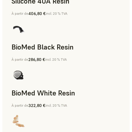
Silicone 40A Resin
406,80 €
À partir de
incl. 20 % TVA
Aides à la fabrication, Pièces finales, Prototypage rapide
BioMed Black Resin
286,80 €
À partir de
incl. 20 % TVA
BioMed White Resin
322,80 €
À partir de
incl. 20 % TVA