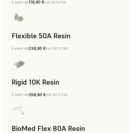
118,80 €
À partir de
incl. 20 % TVA
Flexible 50A Resin
238,80 €
À partir de
incl. 20 % TVA
Prototypage rapide
Rigid 10K Resin
358,80 €
À partir de
incl. 20 % TVA
Outillage rapide, Pièces finales, Prototypage rapide
BioMed Flex 80A Resin