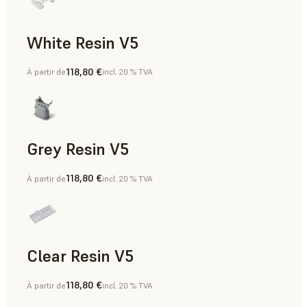
White Resin V5
118,80 €
À partir de
incl. 20 % TVA
Prototypage rapide, Dentaire
Grey Resin V5
118,80 €
À partir de
incl. 20 % TVA
Modèles et accessoires, Aides à la fabrication, Prototypage
Clear Resin V5
118,80 €
À partir de
incl. 20 % TVA
Modèles et accessoires, Prototypage rapide