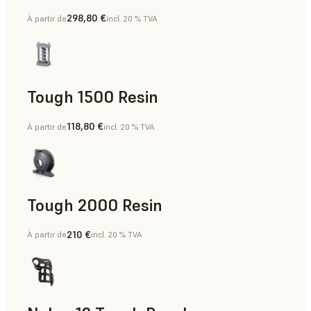
298,80 €
À partir de
incl. 20 % TVA
Dentaire
Tough 1500 Resin
118,80 €
À partir de
incl. 20 % TVA
Aides à la fabrication, Pièces finales, Prototypage rapide
Tough 2000 Resin
210 €
À partir de
incl. 20 % TVA
Aides à la fabrication, Pièces finales, Prototypage rapide