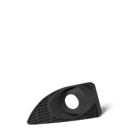
Curieux de savoir combien vous pouvez
économiser ? Essayez notre outil de retour
sur investissement interactif pour calculer le
coût par pièce et le délai de réalisation par
impression 3D sur les imprimantes 3D
Formlabs.
Calculez vos gains de temps et
d’argent