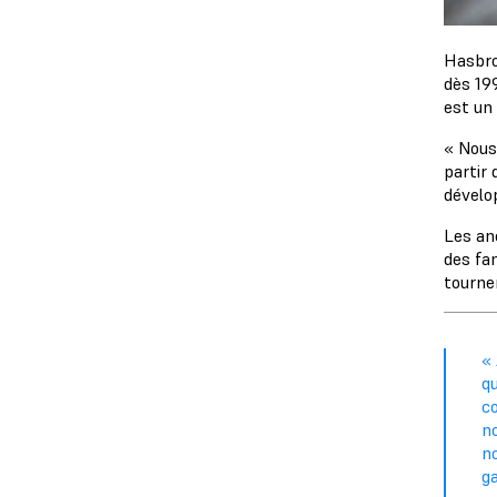
Hasbro 
dès 19
est un 
« Nous
partir 
dévelo
Les an
des fan
tourne
« 
q
c
n
n
g