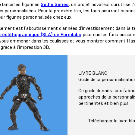
 lance les figurines
Selfie Series
, un projet novateur qui utilise
es personnalisées. Pour la première fois, les fans pourront scann
leur figurine personnalisée chez eux.
cement est l'aboutissement d'années d'investissement dans la t
réolithographique (SLA) de Formlabs
pour que les fans puissen
 vous emmener dans les coulisses et vous montrer comment Hasbr
grâce à l'impression 3D.
LIVRE BLANC
Guide de la personnalisati
Ce guide donnera aux fabri
approches de la personnali
pertinentes et bien plus.
Télécharger le livre bl