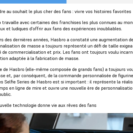
e au souhait le plus cher des fans : vivre vos histoires favorites
 travaille avec certaines des franchises les plus connues au 
x et ludiques d'offrir aux fans des expériences inoubliables.
rs des dernières années, Hasbro a constaté une augmentation de
nalisation de masse a toujours représenté un défi de taille exige
é de commercialisation et prix. Les fans ont toujours voulu incarne
tion adaptée à la fabrication de masse.
pe de Hasbro (elle-même composée de grands fans) a toujours vou
se et, par conséquent, de la commande personnalisée de figurines
es Selfie Series de Hasbro est si important : il représente la réali
mps en ligne de mire et ouvre une nouvelle ère de personnalisati
ublic.
uvelle technologie donne vie aux rêves des fans