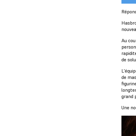
Répondr
Hasbro
nouveau
Au cou
person
rapidit
de solu
L'équi
de mas
figurin
longte
grand p
Une no