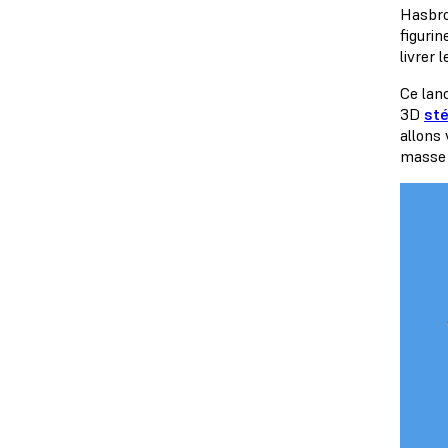
Hasbro
figurin
livrer 
Ce lan
3D
sté
allons
masse 