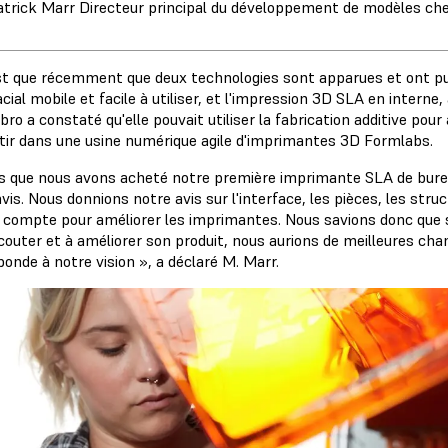
atrick Marr Directeur principal du développement de modèles ch
st que récemment que deux technologies sont apparues et ont pu 
cial mobile et facile à utiliser, et l'impression 3D SLA en interne,
ro a constaté qu'elle pouvait utiliser la fabrication additive pour
stir dans une usine numérique agile d'imprimantes 3D Formlabs.
s que nous avons acheté notre première imprimante SLA de bur
vis. Nous donnions notre avis sur l'interface, les pièces, les stru
n compte pour améliorer les imprimantes. Nous savions donc que s
couter et à améliorer son produit, nous aurions de meilleures ch
onde à notre vision », a déclaré M. Marr.