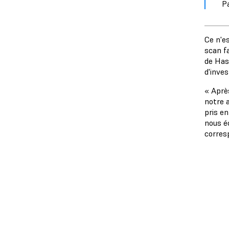
P
Ce n'e
scan fa
de Hasb
d'inve
« Aprè
notre a
pris e
nous é
corresp