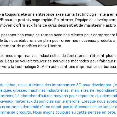
a toujours été une entreprise axée sur la technologie : elle a en
95 pour le prototypage rapide. En interne, l'équipe de développe
moyen d'offrir aux fans ce qu'ils désirent et de maintenir Hasbro à
 passons beaucoup de temps avec nos clients pour comprendre leu
de là, nous élaborons un plan pour créer nos nouveaux produits », 
ppement de modèles chez Hasbro.
ciennes imprimantes industrielles de l'entreprise n'étaient plus
s. L'équipe voulait trouver de nouvelles méthodes pour fabriquer d
r vers la technologie SLA en achetant une imprimante de bureau
Au début, nous utilisions des imprimantes 3D pour développer [le
uelques grosses machines industrielles, mais elles ne répondaien
ommencé à chercher d'autres moyens pour répondre aux demandes
ouveaux matériaux disponibles sur le marché. Lorsque nous avon
ous sommes demandé s'il ne serait pas intéressant de se lancer d
amme de produits. Nous avions toujours eu cette pensée en tête.