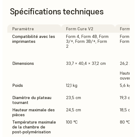
Spécifications techniques
Paramètre
Form Cure V2
Form Cu
Compatibilité avec les
Form 4, Form 4B, Form
Form 3+,
imprimantes
3/+, Form 3B/+, Form
Form 2
2
Dimensions
33,7 × 40,4 × 37,2 cm
26,2 x 2
Hauteur d
ouvert :
Poids
12,1 kg
5,6 kg
Diamètre du plateau
23,5 cm
19,3 cm
tournant
Hauteur maximale des
24,5 cm
18,5 cm
pièces
Température maximale
100 °C
80 °C
de la chambre de
post-polymérisation