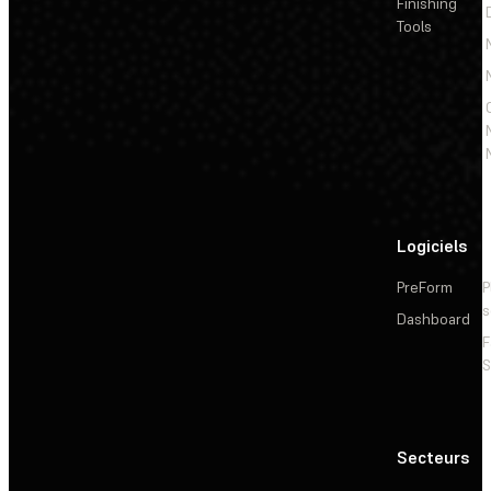
Finishing
Tools
Logiciels
PreForm
P
s
Dashboard
F
S
Secteurs