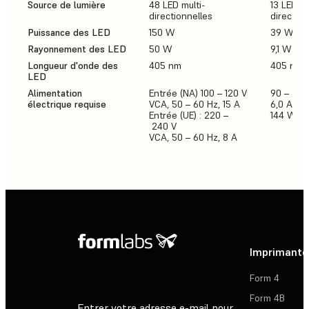
Source de lumière
48 LED multi-
13 LED mu
directionnelles
direction
Puissance des LED
150 W
39 W
Rayonnement des LED
50 W
9,1 W
Longueur d'onde des
405 nm
405 nm
LED
Alimentation
Entrée (NA) 100 – 120 V
90 – 240
électrique requise
VCA, 50 – 60 Hz, 15 A
6,0 A 50
Entrée (UE) : 220 –
144 W
240 V
VCA, 50 – 60 Hz, 8 A
Imprimante
Form 4
Form 4B
Entrer votre adresse e-mail pour