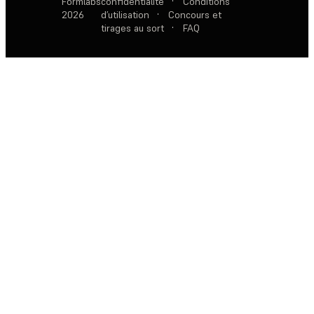
Formlabs
confidentialité
·
Conditions
2026
d’utilisation
·
Concours et
tirages au sort
·
FAQ