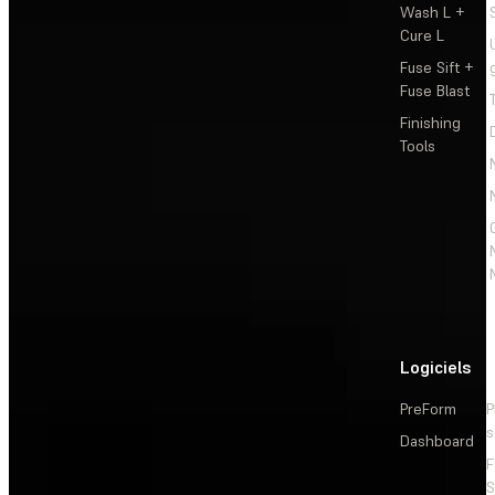
Wash L +
Cure L
Fuse Sift +
Fuse Blast
Finishing
Tools
Logiciels
PreForm
P
s
Dashboard
F
S