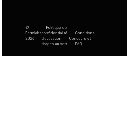
©
Politique de
Formlabs
confidentialité
·
Conditions
2026
d’utilisation
·
Concours et
tirages au sort
·
FAQ