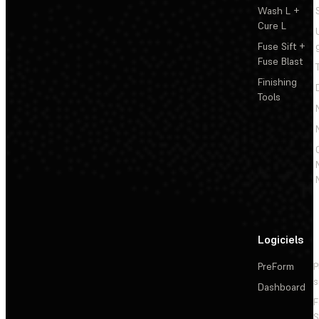
Wash L +
Cure L
Fuse Sift +
Fuse Blast
Finishing
Tools
Logiciels
PreForm
P
s
Dashboard
F
S