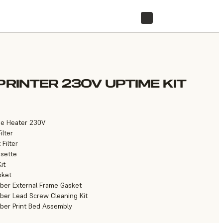
리셀러 찾기
PRINTER 230V UPTIME KIT
ube Heater 230V
ilter
 Filter
ssette
it
sket
mber External Frame Gasket
mber Lead Screw Cleaning Kit
mber Print Bed Assembly