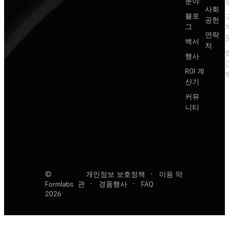
분야
사회
블로
공헌
그
연락
백서
처
행사
ROI 계
산기
커뮤
니티
©
개인정보 보호정책
·
이용 약
Formlabs
관
·
경품행사
·
FAQ
2026