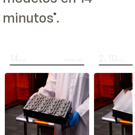
minutos
.
*
14
2
10
min
h
min
FORM 4BL