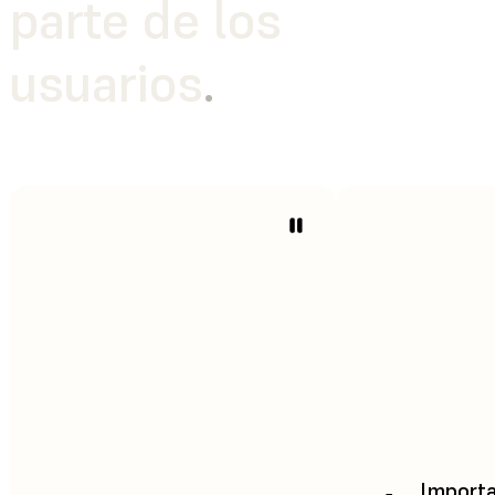
parte de los
usuarios
.
Importa