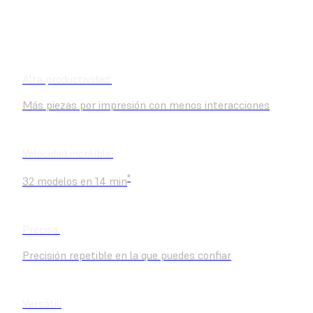
COMPRAR YA
SOLICITA UNA MUESTRA
Alta productividad:
Más piezas por impresión con menos interacciones
Velocidad increíble:
*
32 modelos en 14 min
Precisa:
Precisión repetible en la que puedes confiar
Versátil: