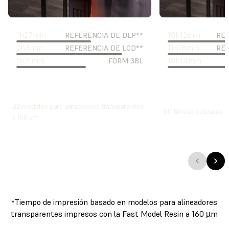
1
h
27
min
10
h
12
min
REFERENCIA DE DLP**
REF
2
h
3
min
11
h
18
min
REFERENCIA DE LCD**
REF
1
h
21
min
18
h
14
min
FORM 3BL
32 modelos para alineadores transparentes
80 férulas oclusales 
a 160 μm
Tiempo de impresión basado en modelos para alineadores
*
transparentes impresos con la Fast Model Resin a 160 µm