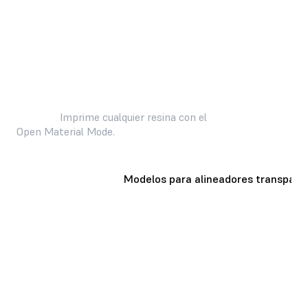
Crea piezas sin esfuerzo para aplicación dentales de alto
volumen
Imprime cualquier resina con el
Open Material Mode.
Guías quirúrgicas
Modelos para alineadores transpare