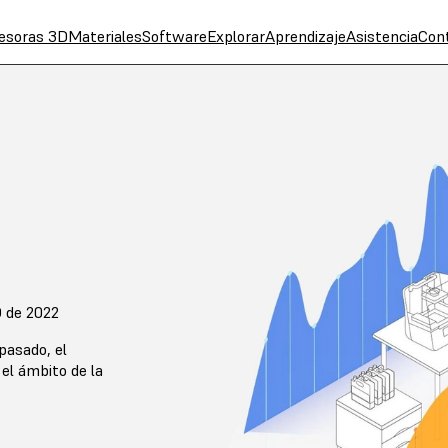
esoras 3D
Materiales
Software
Explorar
Aprendizaje
Asistencia
Con
D de 2022
pasado, el
 el ámbito de la