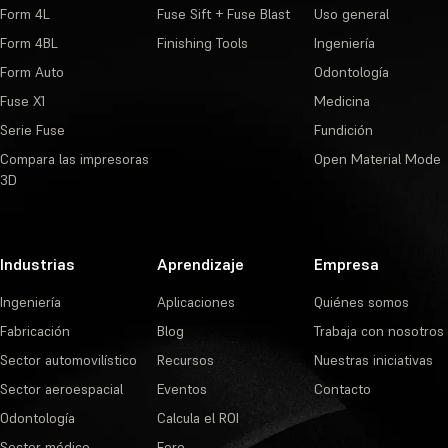
Form 4L
Fuse Sift + Fuse Blast
Uso general
Form 4BL
Finishing Tools
Ingeniería
Form Auto
Odontología
Fuse X1
Medicina
Serie Fuse
Fundición
Compara las impresoras
Open Material Mode
3D
Industrias
Aprendizaje
Empresa
Ingeniería
Aplicaciones
Quiénes somos
Fabricación
Blog
Trabaja con nosotros
Sector automovilístico
Recursos
Nuestras iniciativas
Sector aeroespacial
Eventos
Contacto
Odontología
Calcula el ROI
Sector médico
Foro