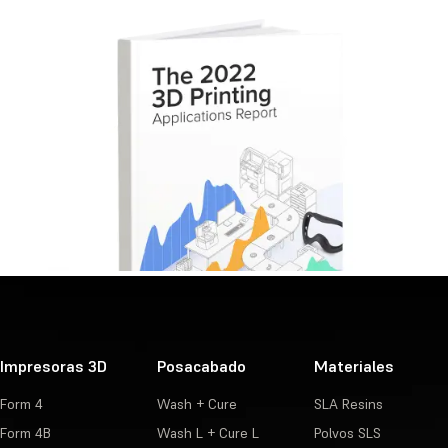
Impresoras 3D
Posacabado
Materiales
Form 4
Wash + Cure
SLA Resins
Form 4B
Wash L + Cure L
Polvos SLS