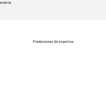
niería.
Predicciones de expertos
Descargar el informe
Rellena el formulario para obtener el informe completo.