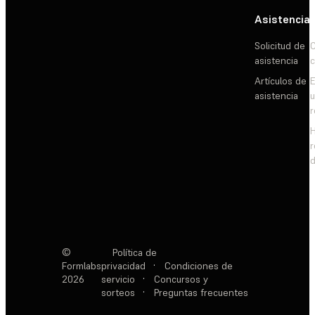
Asistencia
Solicitud de
C
asistencia
c
Artículos de
E
asistencia
d
©
Política de
Formlabs
privacidad
·
Condiciones de
2026
servicio
·
Concursos y
sorteos
·
Preguntas frecuentes