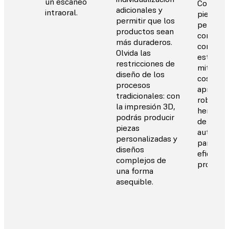
un escaneo
Combina
adicionales y
intraoral.
pieza
permitir que los
personal
productos sean
con
más duraderos.
compon
Olvida las
estándar
restricciones de
mitigar 
diseño de los
costes y
procesos
aprovech
tradicionales: con
robótica
la impresión 3D,
herrami
podrás producir
de
piezas
automat
personalizadas y
para mej
diseños
eficienci
complejos de
producci
una forma
asequible.