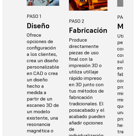
PASO 1
PASO 3
PASO 2
Diseño
Mont
Fabricación
Ofrece
Utiliza l
Produce
opciones de
personal
directamente
configuración
como un
piezas de uso
a los clientes,
compone
final con la
crea un diseño
subconj
impresión 3D o
personalizable
en la
utiliza utillaje
en CAD o crea
fabricac
rápido impreso
un diseño
como un
en 3D junto con
hecho a
producto
tus métodos de
medida a
mismo, 
fabricación
partir de un
mismo 
tradicionales. El
escaneo 3D de
que utili
posacabado y el
un modelo
una piez
acabado pueden
existente, una
produci
añadir opciones
resonancia
herrami
de
magnética o
tradicion
individualización