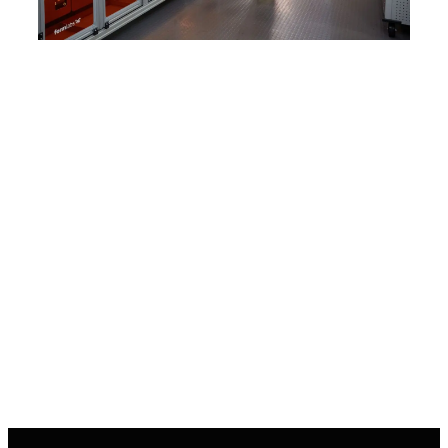
Empieza a personalizar en masa
¿Tienes una idea para aprovechar la
personalización en masa en tu
negocio, pero no sabes por dónde
empezar? Ponte en contacto con
un especialista en soluciones de
Formlabs para hablar de cómo
elaborar un proceso de trabajo
ideal.
Contacto para ventas