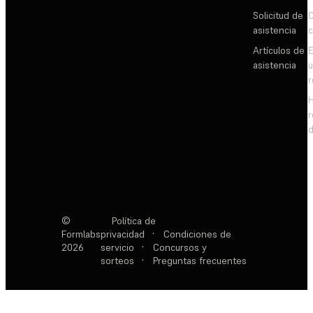
Solicitud de
C
asistencia
c
Artículos de
E
asistencia
d
©
Política de
Formlabs
privacidad
·
Condiciones de
2026
servicio
·
Concursos y
sorteos
·
Preguntas frecuentes