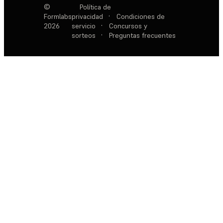
©
Política de
Formlabs
privacidad
·
Condiciones de
2026
servicio
·
Concursos y
sorteos
·
Preguntas frecuentes