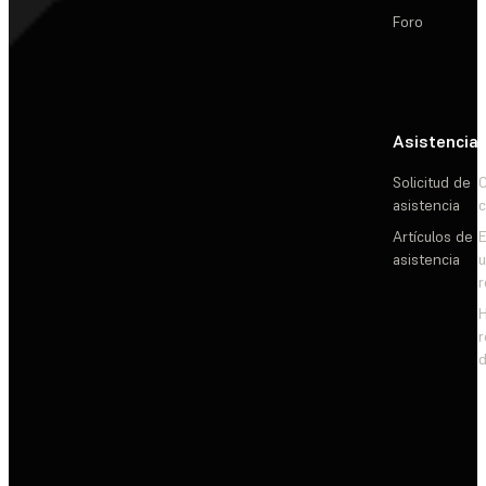
Foro
Asistencia
Solicitud de
C
asistencia
c
Artículos de
E
asistencia
d