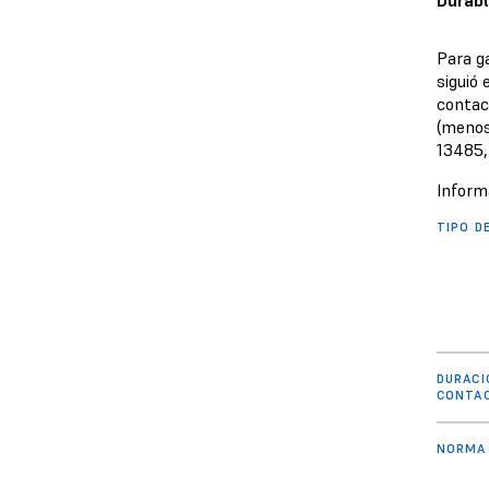
Para g
siguió
contact
(menos 
13485, 
Inform
TIPO D
DURACI
CONTA
NORMA 