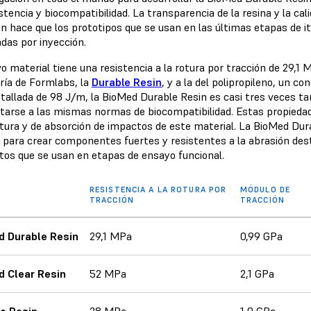
stencia y biocompatibilidad. La transparencia de la resina y la cal
n hace que los prototipos que se usan en las últimas etapas de it
das por inyección.
o material tiene una resistencia a la rotura por tracción de 29,1
ería de Formlabs, la
Durable Resin
, y a la del polipropileno, un co
ntallada de 98 J/m, la BioMed Durable Resin es casi tres veces ta
starse a las mismas normas de biocompatibilidad. Estas propieda
otura y de absorción de impactos de este material. La BioMed Dur
r para crear componentes fuertes y resistentes a la abrasión des
tos que se usan en etapas de ensayo funcional.
RESISTENCIA A LA ROTURA POR
MÓDULO DE
TRACCIÓN
TRACCIÓN
d Durable Resin
29,1 MPa
0,99 GPa
 Clear Resin
52 MPa
2,1 GPa
e Resin
28 MPa
1,0 GPa