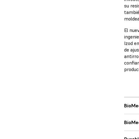
su resi
tambié
moldea
El nuev
ingeni
Izod e
de aju
antirr
confia
produc
BioMe
BioMed
Durabl