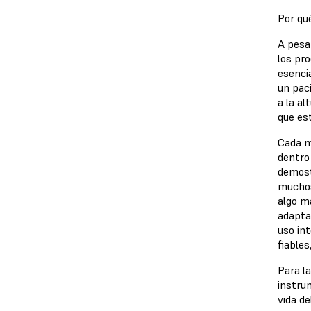
Por qu
A pesa
los pr
esenci
un pac
a la a
que est
Cada m
dentro
demost
muchos
algo má
adapta
uso in
fiables
Para l
instru
vida de