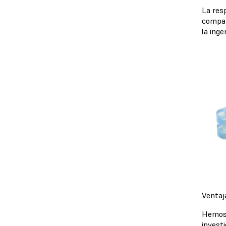
La res
compati
la inge
Ventaj
Hemos 
invest