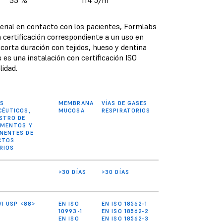
erial en contacto con los pacientes, Formlabs
 certificación correspondiente a un uso en
 corta duración con tejidos, hueso y dentina
 es una instalación con certificación ISO
lidad.
ES
MEMBRANA
VÍAS DE GASES
ÉUTICOS,
MUCOSA
RESPIRATORIOS
STRO DE
AMENTOS Y
NENTES DE
CTOS
RIOS
>30 DÍAS
>30 DÍAS
VI USP <88>
EN ISO
EN ISO 18562-1
10993-1
EN ISO 18562-2
EN ISO
EN ISO 18562-3