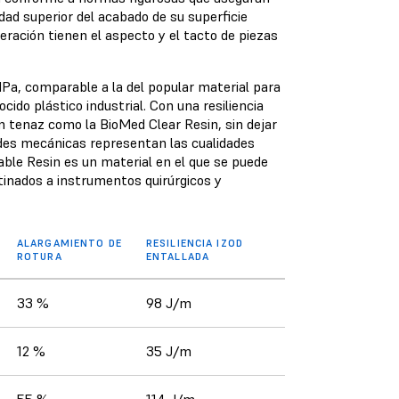
idad superior del acabado de su superficie
eración tienen el aspecto y el tacto de piezas
 MPa, comparable a la del popular material para
nocido plástico industrial. Con una resiliencia
n tenaz como la BioMed Clear Resin, sin dejar
des mecánicas representan las cualidades
able Resin es un material en el que se puede
tinados a instrumentos quirúrgicos y
ALARGAMIENTO DE
RESILIENCIA IZOD
ROTURA
ENTALLADA
33 %
98 J/m
12 %
35 J/m
55 %
114 J/m