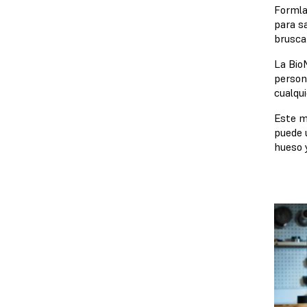
Formla
para s
brusca
La Bio
person
cualqu
Este ma
puede u
hueso 