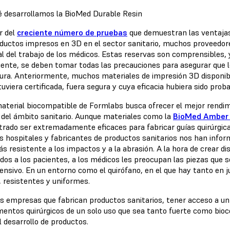
é desarrollamos la BioMed Durable Resin
r del
creciente número de pruebas
que demuestran las ventajas d
oductos impresos en 3D en el sector sanitario, muchos proveedore
al del trabajo de los médicos. Estas reservas son comprensibles, 
iente, se deben tomar todas las precauciones para asegurar que l
ltura. Anteriormente, muchos materiales de impresión 3D disponi
uviera certificada, fuera segura y cuya eficacia hubiera sido prob
aterial biocompatible de Formlabs busca ofrecer el mejor rendimi
 del ámbito sanitario. Aunque materiales como la
BioMed Amber 
rado ser extremadamente eficaces para fabricar guías quirúrgica
 hospitales y fabricantes de productos sanitarios nos han infor
s resistente a los impactos y a la abrasión. A la hora de crear d
dos a los pacientes, a los médicos les preocupan las piezas que 
tensivo. En un entorno como el quirófano, en el que hay tanto en
, resistentes y uniformes.
as empresas que fabrican productos sanitarios, tener acceso a un
mentos quirúrgicos de un solo uso que sea tanto fuerte como bioc
l desarrollo de productos.