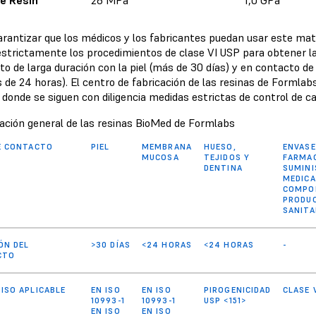
arantizar que los médicos y los fabricantes puedan usar este mat
 estrictamente los procedimientos de clase VI USP para obtener la
o de larga duración con la piel (más de 30 días) y en contacto de
de 24 horas). El centro de fabricación de las resinas de Formlabs
donde se siguen con diligencia medidas estrictas de control de ca
ación general de las resinas BioMed de Formlabs
E CONTACTO
PIEL
MEMBRANA
HUESO,
ENVAS
MUCOSA
TEJIDOS Y
FARMAC
DENTINA
SUMINI
MEDIC
COMPO
PRODU
SANITA
ÓN DEL
>30 DÍAS
<24 HORAS
<24 HORAS
-
CTO
ISO APLICABLE
EN ISO
EN ISO
PIROGENICIDAD
CLASE 
10993-1
10993-1
USP <151>
EN ISO
EN ISO