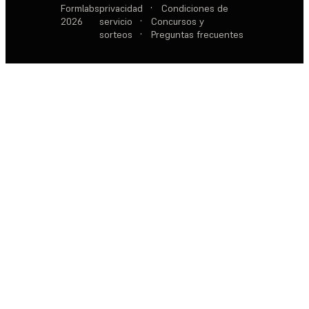
Formlabs
privacidad
·
Condiciones de
2026
servicio
·
Concursos y
sorteos
·
Preguntas frecuentes