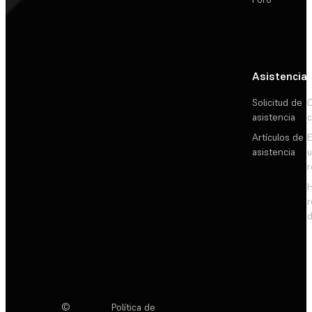
Asistencia
Solicitud de
C
asistencia
c
Artículos de
E
asistencia
d
©
Política de