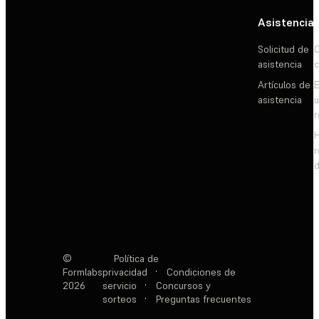
Asistencia
Solicitud de
C
asistencia
c
Artículos de
E
asistencia
d
©
Política de
Formlabs
privacidad
·
Condiciones de
2026
servicio
·
Concursos y
sorteos
·
Preguntas frecuentes