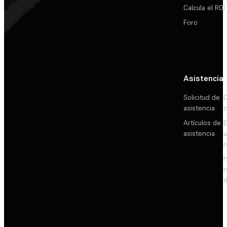
Calcula el ROI
Foro
Asistencia
Solicitud de
C
asistencia
c
Artículos de
E
asistencia
d