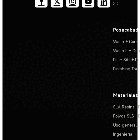
3D
Posacabad
Wash + Cure
Wash L + Cur
Fuse Sift + Fu
Finishing Tool
Materiales
SLA Resins
Polvos SLS
Uso general
Ingeniería