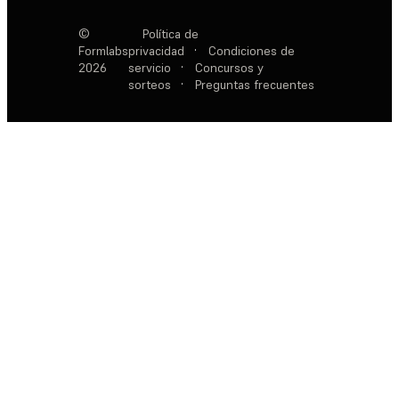
©
Política de
Formlabs
privacidad
·
Condiciones de
2026
servicio
·
Concursos y
sorteos
·
Preguntas frecuentes