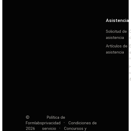
Asistencia
Solicitud de
C
asistencia
c
Artículos de
E
asistencia
d
©
Política de
Formlabs
privacidad
·
Condiciones de
2026
servicio
·
Concursos y