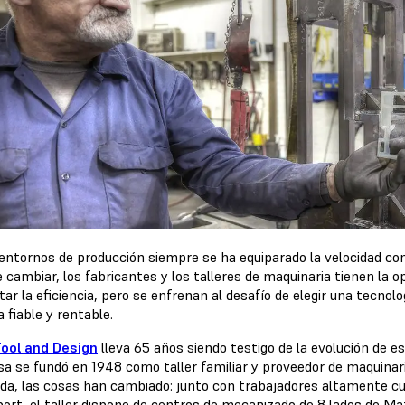
 entornos de producción siempre se ha equiparado la velocidad co
e cambiar, los fabricantes y los talleres de maquinaria tienen la
r la eficiencia, pero se enfrenan al desafío de elegir una tecnol
 fiable y rentable.
ool and Design
lleva 65 años siendo testigo de la evolución de es
a se fundó en 1948 como taller familiar y proveedor de maquinaria
da, las cosas han cambiado: junto con trabajadores altamente c
port, el taller dispone de centros de mecanizado de 8 lados d