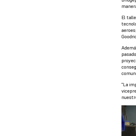
manera
El tall
tecnol
aeroes
Goodric
Además
pasado 
proyec
conseg
comuni
"La im
vicepr
nuestr