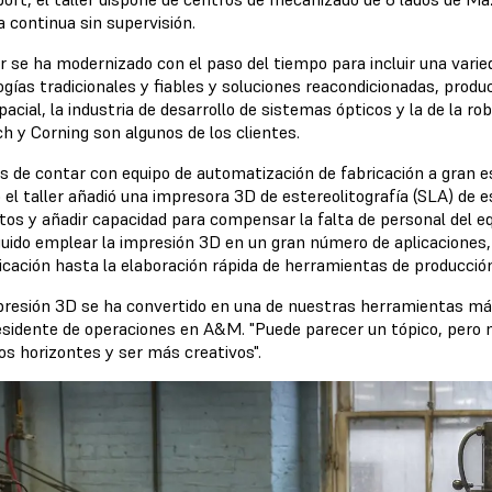
 continua sin supervisión.
er se ha modernizado con el paso del tiempo para incluir una vari
ogías tradicionales y fiables y soluciones reacondicionadas, prod
pacial, la industria de desarrollo de sistemas ópticos y la de la
h y Corning son algunos de los clientes.
 de contar con equipo de automatización de fabricación a gran 
el taller añadió una impresora 3D de estereolitografía (SLA) de esc
tos y añadir capacidad para compensar la falta de personal del e
uido emplear la impresión 3D en un gran número de aplicaciones,
cación hasta la elaboración rápida de herramientas de producción
presión 3D se ha convertido en una de nuestras herramientas más
esidente de operaciones en A&M. "Puede parecer un tópico, pero 
os horizontes y ser más creativos".