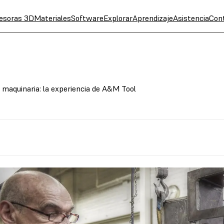
esoras 3D
Materiales
Software
Explorar
Aprendizaje
Asistencia
Con
e maquinaria: la experiencia de A&M Tool