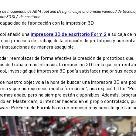
ler de maquinaría de A&M Tool and Design incluye una amplia variedad de tecnol
ora 3D SLA de escritorio.
capacidad de fabricación con la impresión 3D
ol añadió una
impresora 3D de escritorio Form 2
a su caja de 
ar los procesos de trabajo de la creación de prototipos y aumenta
s instalaciones de manera asequible.
oder reemplazar de forma efectiva la creación de prototipos que,
os de trabajo más intensos, la impresión 3D tenía que ser rentabl
ol, investigó qué impresora 3D podía satisfacer mejor sus necesi
 de nuestro objetivo a la hora de buscar una impresora 3D era po
mía y que no requiriese mucha formación", nos explicó Little. "P
nemos abajo, pero no siempre están disponibles. Además, progr
do en Mastercam, o intentar hacerlo en el propio controlador, p
tware PreForm de Formlabs es un proceso muy sencillo que tan sol