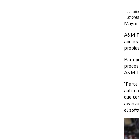
El tal
impres
Mayor 
A&M To
aceler
propia
Para p
proces
A&M To
"Parte
autono
que te
avanza
el sof