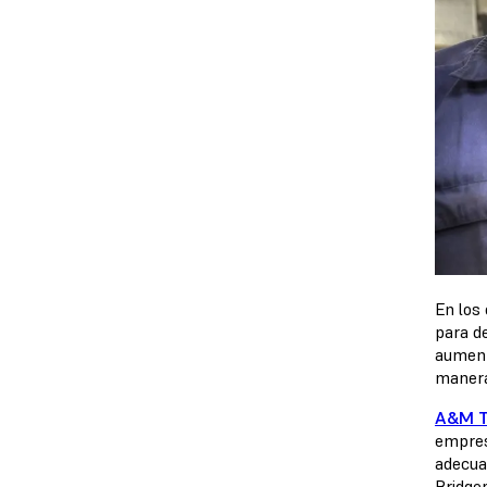
En los
para d
aumenta
manera
A&M T
empres
adecua
Bridge