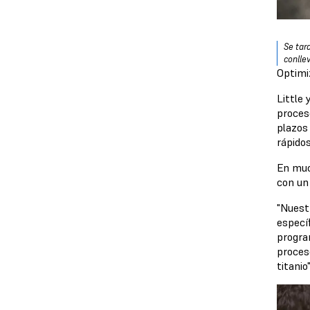
Se tar
conlle
Optimiz
Little
proceso
plazos
rápidos
En muc
con un
"Nuest
especí
program
proces
titanio"