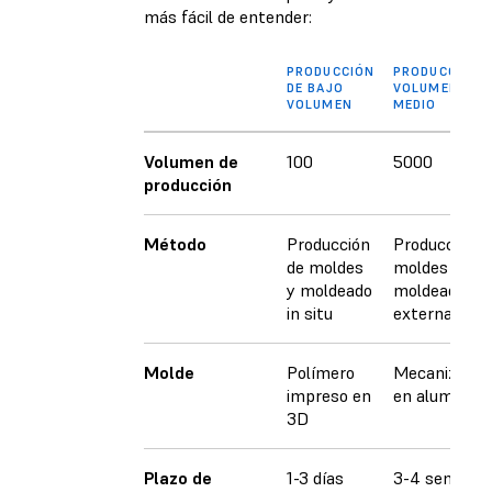
más fácil de entender:
PRODUCCIÓN
PRODUCCIÓN 
DE BAJO
VOLUMEN
VOLUMEN
MEDIO
Volumen de
100
5000
producción
Método
Producción
Producción d
de moldes
moldes y
y moldeado
moldeado
in situ
externalizad
Molde
Polímero
Mecanizado
impreso en
en aluminio
3D
Plazo de
1-3 días
3-4 semana