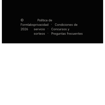
©
Política de
Formlabs
privacidad
·
Condiciones de
2026
servicio
·
Concursos y
sorteos
·
Preguntas frecuentes