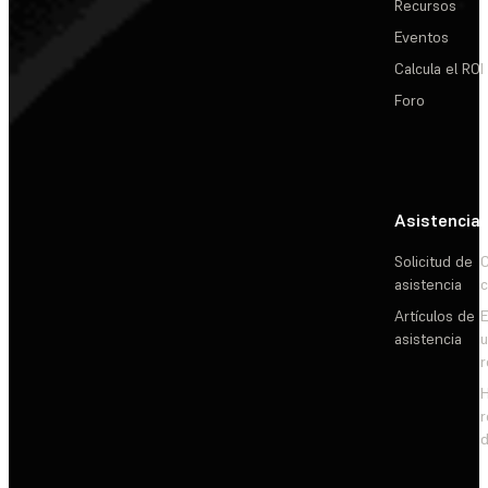
Recursos
Eventos
Calcula el ROI
Foro
Asistencia
Solicitud de
C
asistencia
c
Artículos de
E
asistencia
d