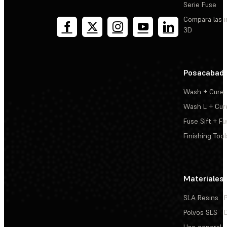
Serie Fuse
Compara las 
3D
Posacabad
Wash + Cure
Wash L + Cur
Fuse Sift + Fu
Finishing Tool
Materiales
SLA Resins
Polvos SLS