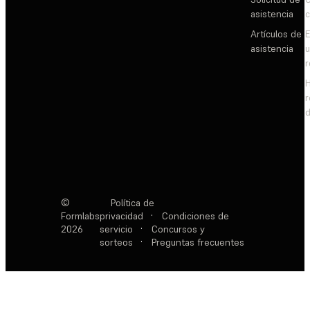
asistencia
c
Artículos de
E
asistencia
d
©
Política de
Formlabs
privacidad
·
Condiciones de
2026
servicio
·
Concursos y
sorteos
·
Preguntas frecuentes