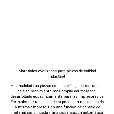
forma más eficiente con un
proceso de trabajo completo de
impresión 3D. Desde la impresión al
posacabado, cada paso del proceso
se ha diseñado pensando en ser
eficiente.
Materiales avanzados para piezas de calidad
industrial
Haz realidad tus piezas con el catálogo de materiales
de alto rendimiento más amplio del mercado,
desarrollado específicamente para las impresoras de
Formlabs por un equipo de expertos en materiales de
la misma empresa. Con una función de cambio de
material simplificada y una dispensación automática