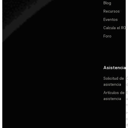
Blog
Recursos
Eventos
Calcula el ROI
Foro
Asistencia
Solicitud de
C
asistencia
c
Artículos de
E
asistencia
d