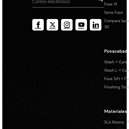
Fuse X1
Serie Fuse
Compara las 
3D
Posacabad
Wash + Cure
Wash L + Cur
Fuse Sift + Fu
Finishing Tool
Materiales
SLA Resins