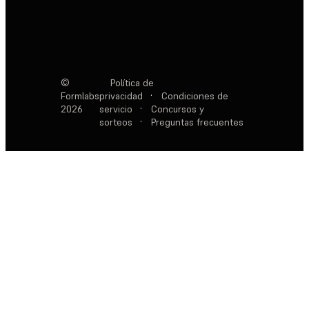
©
Política de
Formlabs
privacidad
·
Condiciones de
2026
servicio
·
Concursos y
sorteos
·
Preguntas frecuentes