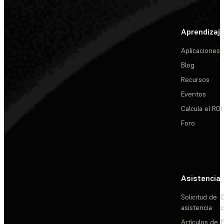
Aprendizaj
Aplicaciones
Blog
Recursos
Eventos
Calcula el ROI
Foro
Asistencia
Solicitud de
C
asistencia
c
Artículos de
E