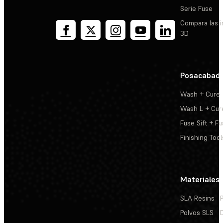
Serie Fuse
Compara las 
3D
Posacabad
Wash + Cure
Wash L + Cur
Fuse Sift + Fu
Finishing Tool
Materiales
SLA Resins
Polvos SLS