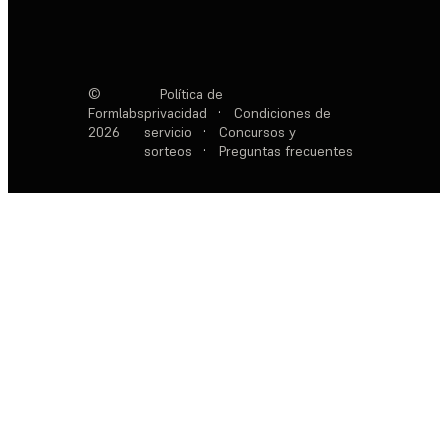
©
Política de
Formlabs
privacidad
·
Condiciones de
2026
servicio
·
Concursos y
sorteos
·
Preguntas frecuentes