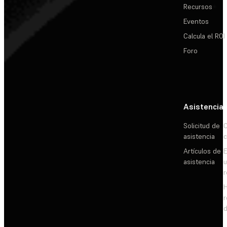
Recursos
Eventos
Calcula el ROI
Foro
Asistencia
Solicitud de
C
asistencia
c
Artículos de
E
asistencia
d