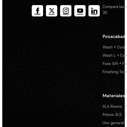
Compara las 
3D
Posacabad
Wash + Cure
Wash L + Cur
Fuse Sift + Fu
Finishing Tool
Materiales
SLA Resins
Polvos SLS
Uso general