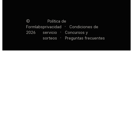
©
Política de
Formlabs
privacidad
·
Condiciones de
2026
servicio
·
Concursos y
sorteos
·
Preguntas frecuentes