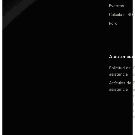
Eventos
Calcula el ROI
Foro
Asistencia
Solicitud de
C
asistencia
c
Artículos de
E
asistencia
d