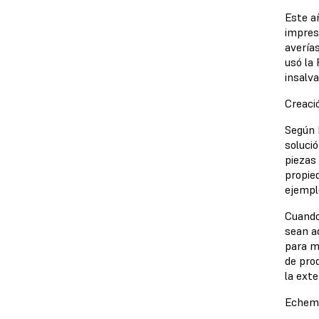
Este añ
impres
averías
usó la
insalv
Creaci
Según 
solució
piezas 
propie
ejempl
Cuando
sean a
para m
de pro
la exte
Echemo