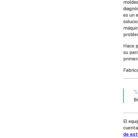
moldea
diagnós
es un e
soluci
máquina
proble
Hace p
su par
primer
Fabric
"L
B
El equ
cuenta
de est