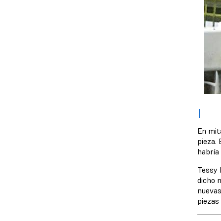
En mita
pieza. 
habría 
Tessy 
dicho 
nuevas
piezas