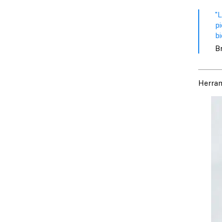
"
pi
bi
B
Herram