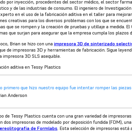
do por inyección, procedentes del sector médico, el sector farmac
tico y de las industrias de consumo. El ingeniero de Investigació
xperto en el uso de la fabricación aditiva en el taller para mejor
ones creativas para los diversos problemas con los que se encu
s que se rompen y la creación de pruebas y utillaje a medida. El 
mas que surjan para asegurar que la empresa cumpla los plazos de
oco, Brian se hizo con una
impresora 3D de sinterizado selectiv
que de impresoras 3D y herramientas de fabricación. Sigue leyen
a impresora 3D SLS asequible.
ación aditiva en Tessy Plastics
o primero que hizo nuestro equipo fue intentar romper las piezas d
rian Anderson
ipo de Tessy Plastics cuenta con una gran variedad de impresoras 
n dos impresoras de modelado por deposición fundida (FDM), una
ereolitografía de Formlabs
. Esta selección de impresoras está 