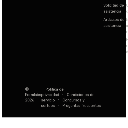
Solicitud de
C
asistencia
c
Artículos de
E
asistencia
d
©
Política de
Formlabs
privacidad
·
Condiciones de
2026
servicio
·
Concursos y
sorteos
·
Preguntas frecuentes