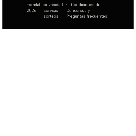
Formlabs
privacidad
·
Condiciones de
2026
servicio
·
Concursos y
sorteos
·
Preguntas frecuentes