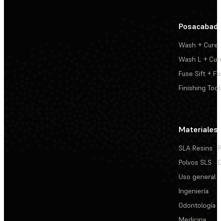
Posacabad
Wash + Cure
Wash L + Cur
Fuse Sift + Fu
Finishing Tool
Materiales
SLA Resins
Polvos SLS
Uso general
Ingeniería
Odontología
Medicina