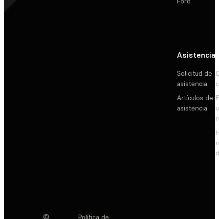
Foro
Asistencia
Solicitud de
C
asistencia
c
Artículos de
E
asistencia
d
©
Política de