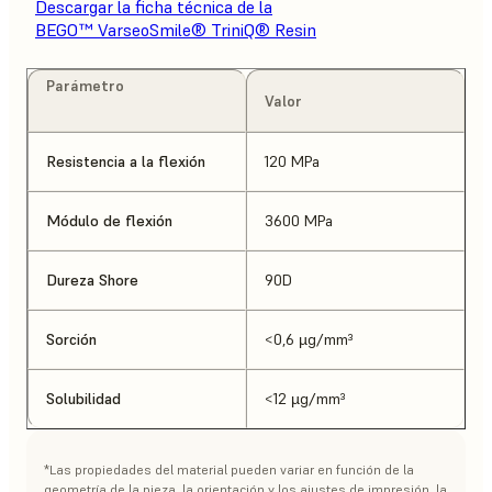
Descargar la ficha técnica de la
BEGO™ VarseoSmile® TriniQ® Resin
Parámetro
Valor
Resistencia a la flexión
120 MPa
Módulo de flexión
3600 MPa
Dureza Shore
90D
Sorción
<0,6 µg/mm³
Solubilidad
<12 µg/mm³
*Las propiedades del material pueden variar en función de la
geometría de la pieza, la orientación y los ajustes de impresión, la