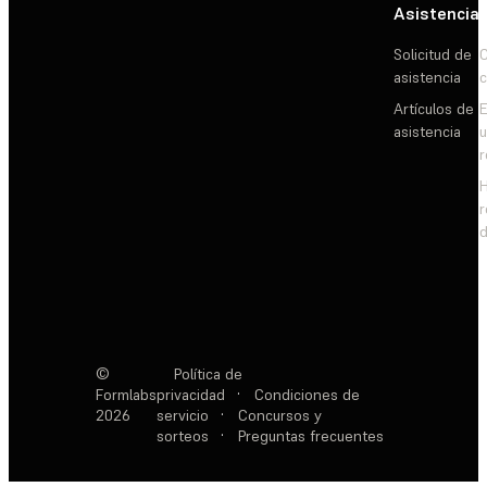
Asistencia
Solicitud de
C
asistencia
c
Artículos de
E
asistencia
d
©
Política de
Formlabs
privacidad
·
Condiciones de
2026
servicio
·
Concursos y
sorteos
·
Preguntas frecuentes