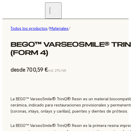
Todos los productos
/
Materiales
/
BEGO™ VARSEOSMILE® TRINI
(FORM 4)
desde 700,59 €
incl. 21% IVA
La BEGO™ VarseoSmile® TriniQ® Resin es un material biocompatib
cerámica, indicado para restauraciones provisionales y permanent
(coronas, inlays, onlays y carillas), puentes y dientes de prótesis.
La BEGO™ VarseoSmile® TriniQ® Resin es la primera resina impre