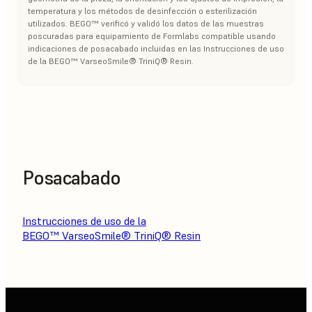
temperatura y los métodos de desinfección o esterilización
utilizados. BEGO™ verificó y validó los datos de las muestras
poscuradas para equipamiento de Formlabs compatible usando
indicaciones de posacabado incluidas en las Instrucciones de uso
de la BEGO™ VarseoSmile® TriniQ® Resin.
Posacabado
Instrucciones de uso de la
BEGO™ VarseoSmile® TriniQ® Resin