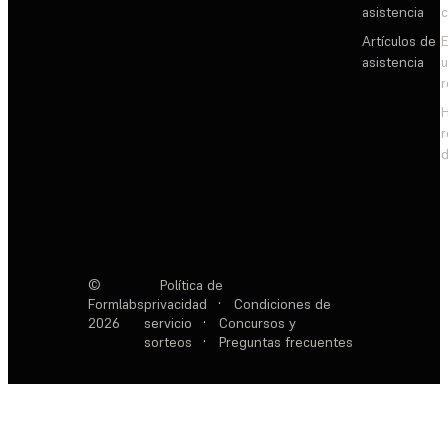
asistencia
c
Artículos de
E
asistencia
d
©
Política de
Formlabs
privacidad
·
Condiciones de
2026
servicio
·
Concursos y
sorteos
·
Preguntas frecuentes