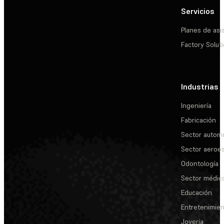
Servicios
Planes de asi
Factory Solut
Industrias
Ingeniería
Fabricación
Sector automo
Sector aeroes
Odontología
Sector médic
Educación
Entretenimie
Joyería