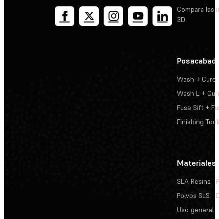
Compara las 
3D
Posacabad
Wash + Cure
Wash L + Cur
Fuse Sift + Fu
Finishing Tool
Materiales
SLA Resins
Polvos SLS
Uso general