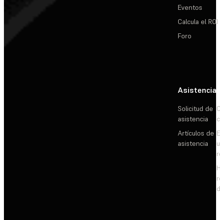
Eventos
Calcula el ROI
Foro
Asistencia
Solicitud de
C
asistencia
c
Artículos de
E
asistencia
d