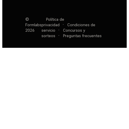
©
Política de
Formlabs
privacidad
·
Condiciones de
2026
servicio
·
Concursos y
sorteos
·
Preguntas frecuentes