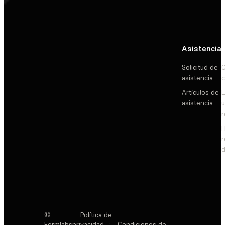
Asistencia
Solicitud de
C
asistencia
c
Artículos de
E
asistencia
d
©
Política de
Formlabs
privacidad
·
Condiciones de