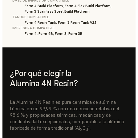
BASE DE IMPRESIÓN COMPATIBLE
Form 4 Build Platform, Form 4 Flex Build Platform,
Form 3 Stainless Steel Build Platform
TANQUE COMPATIBLE
Form 4 Resin Tank, Form 3 Resin Tank V2.1
IMPRESORA COMPATIBLE
Form 4, Form 4B, Form 3, Form 3B
¿Por qué elegir la
Alumina 4N Resin?
La Alumina 4N Resin es pura cerámica de alúmina
técnica en un 99,99 % con una densidad relativa del
98,6 % y propiedades térmicas, mecánicas y de
conductividad excepcionales, comparable a la alúmina
fabricada de forma tradicional (Al
O
).
2
3