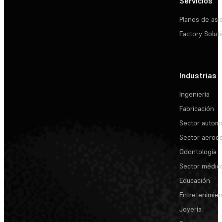
Servicios
Planes de asi
Factory Solut
Industrias
Ingeniería
Fabricación
Sector automo
Sector aeroes
Odontología
Sector médic
Educación
Entretenimie
Joyería