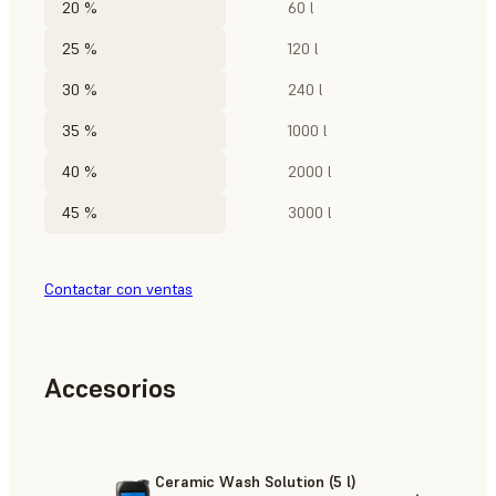
20 %
60 l
25 %
120 l
30 %
240 l
35 %
1000 l
40 %
2000 l
45 %
3000 l
Contactar con ventas
Accesorios
Ceramic Wash Solution (5 l)