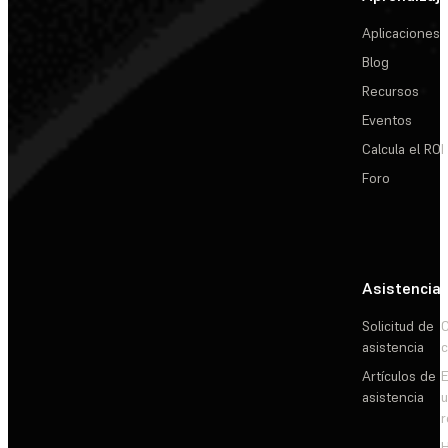
Aplicaciones
Blog
Recursos
Eventos
Calcula el ROI
Foro
Asistencia
Solicitud de
C
asistencia
c
Artículos de
E
asistencia