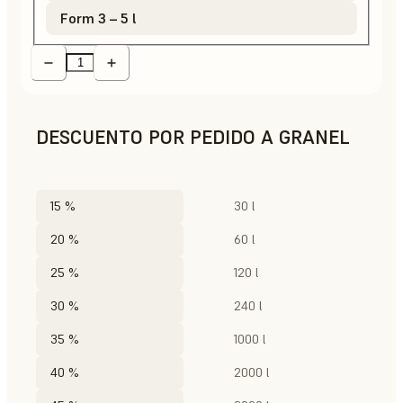
Form 3 – 5 l
DESCUENTO POR PEDIDO A GRANEL
15 %
30 l
20 %
60 l
25 %
120 l
30 %
240 l
35 %
1000 l
40 %
2000 l