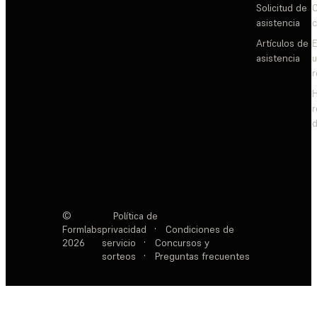
Solicitud de
C
asistencia
c
Artículos de
E
asistencia
d
©
Política de
Formlabs
privacidad
·
Condiciones de
2026
servicio
·
Concursos y
sorteos
·
Preguntas frecuentes