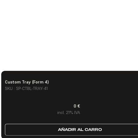
Custom Tray (Form 4)
SKU : SP-CTBL-TRAY-41
0 €
incl. 21% IVA
AÑADIR AL CARRO