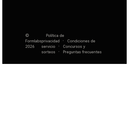
©
Política de
Formlabs
privacidad
·
Condiciones de
2026
servicio
·
Concursos y
sorteos
·
Preguntas frecuentes