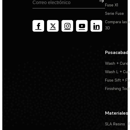
Fuse X1
Serie Fuse
Compara las 
3D
Posacabad
Wash + Cure
Wash L + Cur
Fuse Sift + Fu
Finishing Tool
Materiales
SLA Resins