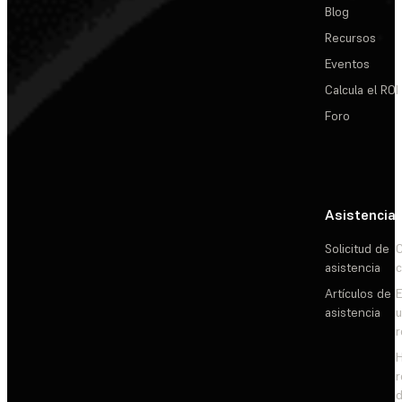
Blog
Recursos
Eventos
Calcula el ROI
Foro
Asistencia
Solicitud de
C
asistencia
c
Artículos de
E
asistencia
d