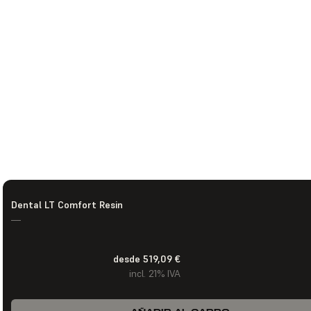
Dental LT Comfort Resin
—
desde 519,09 €
incl. 21% IVA