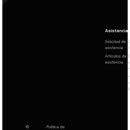
Asistencia
Solicitud de
C
asistencia
c
Artículos de
E
asistencia
d
©
Política de