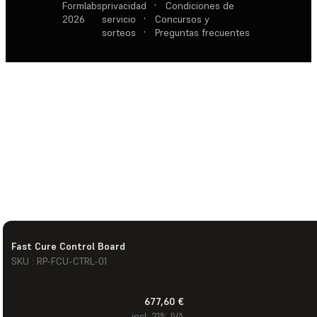
Formlabs
privacidad
·
Condiciones de
2026
servicio
·
Concursos y
sorteos
·
Preguntas frecuentes
Fast Cure Control Board
SKU : RP-FCU-CTRL-01
677,60 €
incl. 21% IVA