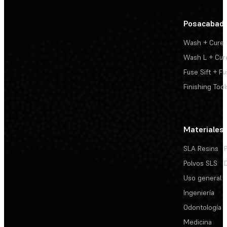
Posacabad
Wash + Cure
Wash L + Cur
Fuse Sift + Fu
Finishing Tool
Materiales
SLA Resins
Polvos SLS
Uso general
Ingeniería
Odontología
Medicina