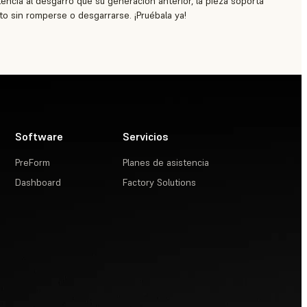
tencia al desgarro que su generación anterior, la pieza soporta
to sin romperse o desgarrarse. ¡Pruébala ya!
Software
Servicios
PreForm
Planes de asistencia
Dashboard
Factory Solutions