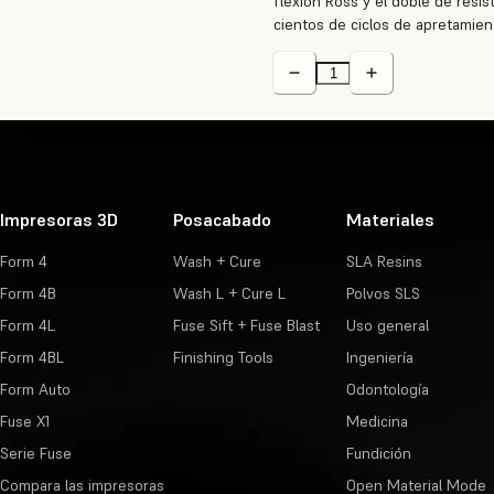
flexión Ross y el doble de resis
cientos de ciclos de apretamien
Impresoras 3D
Posacabado
Materiales
Form 4
Wash + Cure
SLA Resins
Form 4B
Wash L + Cure L
Polvos SLS
Form 4L
Fuse Sift + Fuse Blast
Uso general
Form 4BL
Finishing Tools
Ingeniería
Form Auto
Odontología
Fuse X1
Medicina
Serie Fuse
Fundición
Compara las impresoras
Open Material Mode