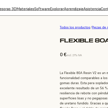
esoras 3D
Materiales
Software
Explorar
Aprendizaje
Asistencia
Con
Todos los productos
/
Piezas de 
FLEXIBLE 80
0 €
incl. 21% IVA
La Flexible 80A Resin V2 es un m
funcionalidad comparables a los 
gomas duras. Esta pera soplador
excelente resultado de un 56 % 
resiliencia de rebote con péndul
superficies lisas y no pegajosas
de uretano fundido. Gracias a qu