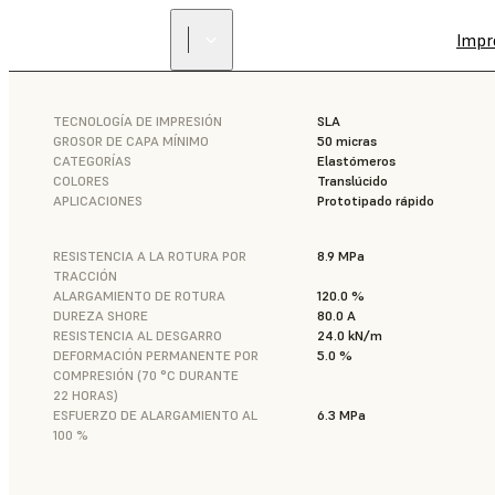
Impr
TECNOLOGÍA DE IMPRESIÓN
SLA
GROSOR DE CAPA MÍNIMO
50 micras
CATEGORÍAS
Elastómeros
COLORES
Translúcido
APLICACIONES
Prototipado rápido
RESISTENCIA A LA ROTURA POR
8.9 MPa
TRACCIÓN
ALARGAMIENTO DE ROTURA
120.0 %
DUREZA SHORE
80.0 A
RESISTENCIA AL DESGARRO
24.0 kN/m
DEFORMACIÓN PERMANENTE POR
5.0 %
COMPRESIÓN (70 °C DURANTE
22 HORAS)
ESFUERZO DE ALARGAMIENTO AL
6.3 MPa
100 %