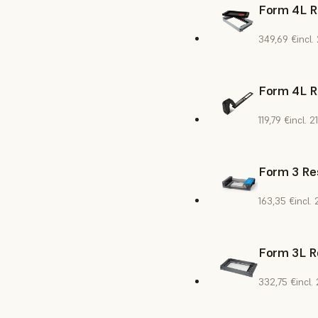
Form 4L R
349,69 €
incl.
Form 4L R
119,79 €
incl. 2
Form 3 Res
163,35 €
incl.
Form 3L R
332,75 €
incl.