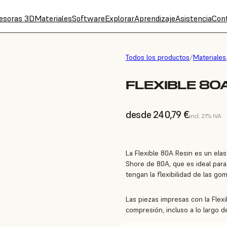
esoras 3D
Materiales
Software
Explorar
Aprendizaje
Asistencia
Con
Todos los productos
/
Materiales
FLEXIBLE 80A
desde 240,79 €
incl. 21% IVA
La Flexible 80A Resin es un ela
Shore de 80A, que es ideal para
tengan la flexibilidad de las go
Las piezas impresas con la Flex
compresión, incluso a lo largo d