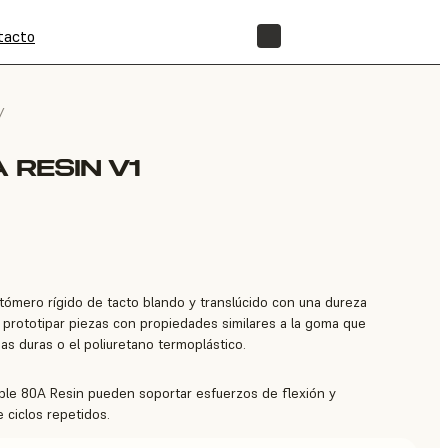
tacto
TIENDA
/
 RESIN V1
stómero rígido de tacto blando y translúcido con una dureza
 prototipar piezas con propiedades similares a la goma que
mas duras o el poliuretano termoplástico.
ible 80A Resin pueden soportar esfuerzos de flexión y
e ciclos repetidos.