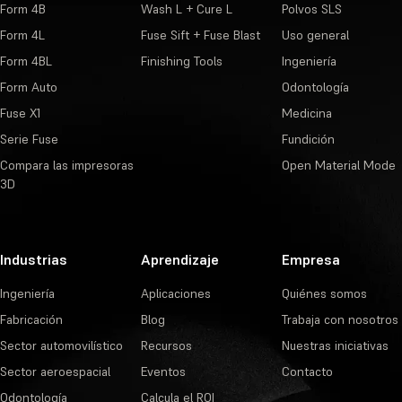
Form 4B
Wash L + Cure L
Polvos SLS
Form 4L
Fuse Sift + Fuse Blast
Uso general
Form 4BL
Finishing Tools
Ingeniería
Form Auto
Odontología
Fuse X1
Medicina
Serie Fuse
Fundición
Compara las impresoras
Open Material Mode
3D
Industrias
Aprendizaje
Empresa
Ingeniería
Aplicaciones
Quiénes somos
Fabricación
Blog
Trabaja con nosotros
Sector automovilístico
Recursos
Nuestras iniciativas
Sector aeroespacial
Eventos
Contacto
Odontología
Calcula el ROI