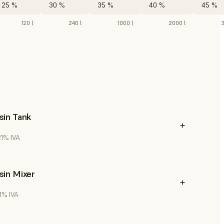
25 %
30 %
35 %
40 %
45 %
120 l
240 l
1000 l
2000 l
sin Tank
 21% IVA
sin Mixer
21% IVA