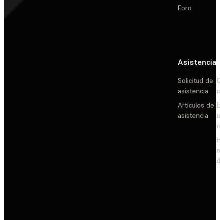
Foro
Asistencia
Solicitud de
C
asistencia
c
Artículos de
E
asistencia
d