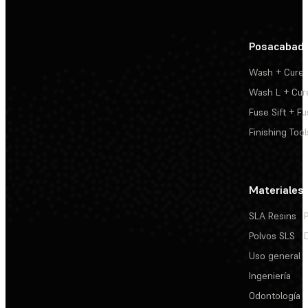
Posacabad
Wash + Cure
Wash L + Cur
Fuse Sift + Fu
Finishing Tool
Materiales
SLA Resins
Polvos SLS
Uso general
Ingeniería
Odontología