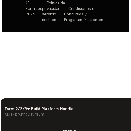
©
Política de
Formlabs
privacidad
·
Condiciones de
2026
servicio
·
Concursos y
sorteos
·
Preguntas frecuentes
Form 2/3/3+ Build Platform Handle
SKU : RP-BP2-HNDL-01