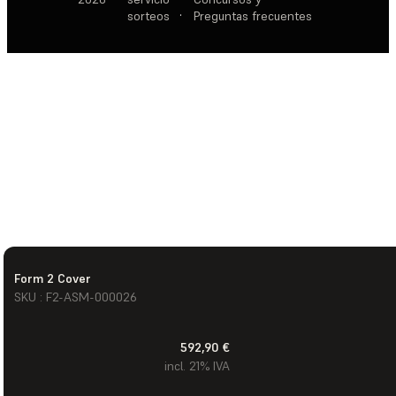
sorteos
·
Preguntas frecuentes
Form 2 Cover
SKU : F2-ASM-000026
592,90 €
incl. 21% IVA