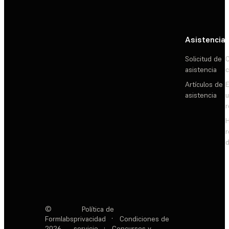
Asistencia
Solicitud de
C
asistencia
c
Artículos de
E
asistencia
d
©
Política de
Formlabs
privacidad
·
Condiciones de
2026
servicio
·
Concursos y