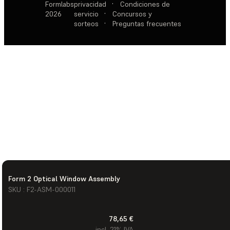
Formlabs
privacidad
·
Condiciones de
2026
servicio
·
Concursos y
sorteos
·
Preguntas frecuentes
Form 2 Optical Window Assembly
SKU : F2-ASM-000011
78,65 €
incl. 21% IVA