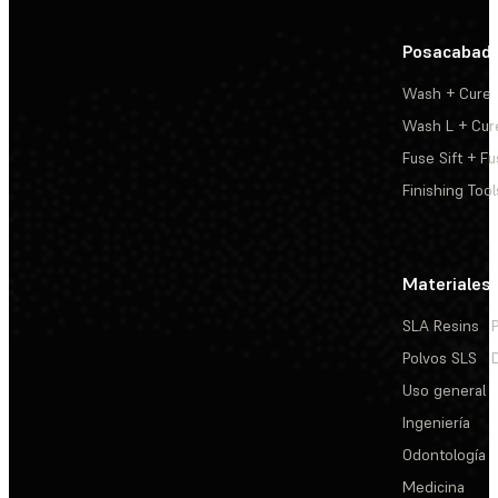
Posacabad
Wash + Cure
Wash L + Cur
Fuse Sift + Fu
Finishing Tool
Materiales
SLA Resins
Polvos SLS
Uso general
Ingeniería
Odontología
Medicina