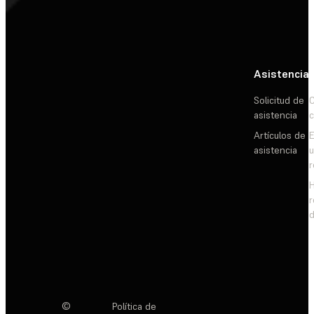
Asistencia
Solicitud de
C
asistencia
c
Artículos de
E
asistencia
d
©
Política de